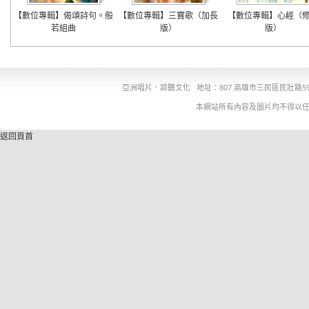
【數位專輯】偈頌詩句。般
【數位專輯】三寶歌（加長
【數位專輯】心經（
若組曲
版）
版）
亞洲唱片．諦聽文化
地址：807 高雄市三民區民壯路5
本網站所有內容及圖片均不得以
返回頁首