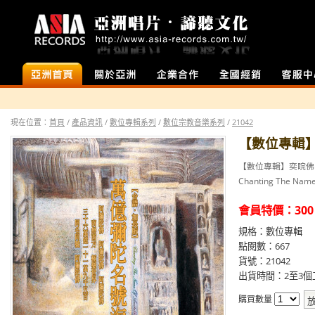
首頁
店面介紹
企業合作
全國經銷
客服中心
現在位置：
首頁
/
產品資訊
/
數位專輯系列
/
數位宗教音樂系列
/
21042
【數位專輯
【數位專輯】奕睆佛
Chanting The Nam
會員特價：
300
規格：數位專輯
點閱數：667
貨號：21042
出貨時間：2至3個
購買數量