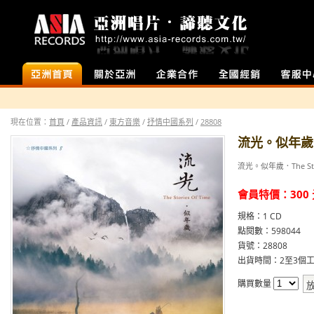
首頁
店面介紹
企業合作
全國經銷
客服中心
現在位置：
首頁
/
產品資訊
/
東方音樂
/
抒情中國系列
/
28808
流光。似年歲
流光。似年歲．The Stor
會員特價：
300
規格：1 CD
點閱數：598044
貨號：28808
出貨時間：2至3個工
購買數量