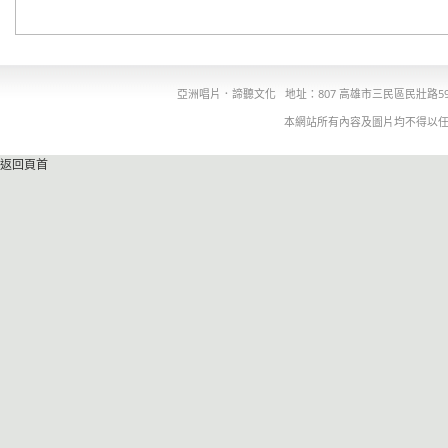
亞洲唱片．諦聽文化
地址：807 高雄市三民區民壯路5
本網站所有內容及圖片均不得以
返回頁首