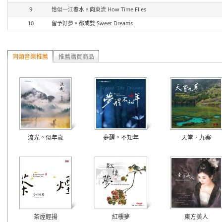
9
恰似一江春水。向東流 How Time Flies
10
留予好夢。都成雙 Sweet Dreams
同類音樂推薦
推薦購買商品
流光。似年歲
夢醒。不知年
天堂．九寨
茶煙輕揚
紅樓夢
東方美人