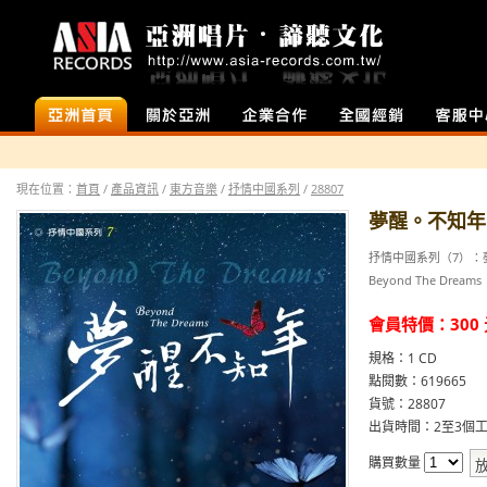
首頁
店面介紹
企業合作
全國經銷
客服中心
現在位置：
首頁
/
產品資訊
/
東方音樂
/
抒情中國系列
/
28807
夢醒。不知年
抒情中國系列（7）：
Beyond The Dreams
會員特價：
300
規格：1 CD
點閱數：619665
貨號：28807
出貨時間：2至3個工
購買數量