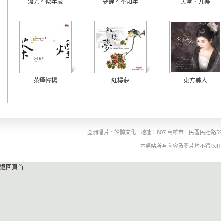
流光。似年歲
夢醒。不知年
天堂．九寨
茶煙輕揚
紅樓夢
東方美人
亞洲唱片．諦聽文化
地址：807 高雄市三民區民壯路5
本網站所有內容及圖片均不得以
返回頁首