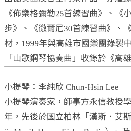
《佈樂格彌勒25首練習曲》、《
步》、《徹爾尼30首練習曲》、
材，1999年與高雄市國樂團錄製
「山歌鋼琴協奏曲」收錄於《高
小提琴：李純欣 Chun-Hsin Lee
小提琴演奏家，師事方永信教授
年，先後於國立柏林「漢斯．艾斯勒音樂