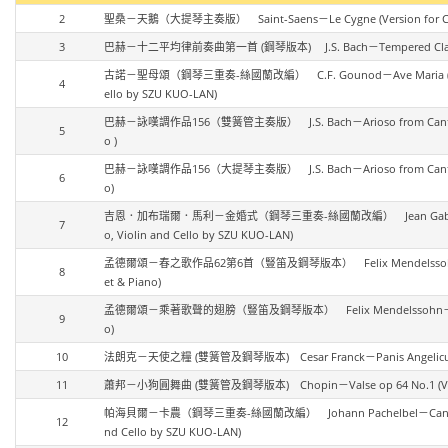
2
聖桑－天鵝（大提琴主奏版） Saint-Saens－Le Cygne (Version for Cel
3
巴赫－十二平均律前奏曲第一首 (鋼琴版本) J.S. Bach－Tempered Clavier Pre
古諾－聖母頌（鋼琴三重奏-絲國蘭改編） C.F. Gounod－Ave Maria (Piano Trio
4
ello by SZU KUO-LAN)
巴赫－詠嘆調作品156（雙簧管主奏版） J.S. Bach－Arioso from Cantata BW
5
o )
巴赫－詠嘆調作品156（大提琴主奏版） J.S. Bach－Arioso from Cantata BWV
6
o)
吉恩．加布瑞爾．馬利－金婚式（鋼琴三重奏-絲國蘭改編） Jean Gabriel Marie－
7
o, Violin and Cello by SZU KUO-LAN)
孟德爾頌－春之歌作品62第6首（豎笛及鋼琴版本） Felix Mendelssohn－Spring 
8
et & Piano)
孟德爾頌－乘著歌聲的翅膀（豎笛及鋼琴版本） Felix Mendelssohn－On Wings 
9
o)
10
法朗克－天使之糧 (雙簧管及鋼琴版本) Cesar Franck－Panis Angelicus (Ve
11
蕭邦－小狗圓舞曲 (雙簧管及鋼琴版本) Chopin－Valse op 64 No.1 (Versi
帕海貝爾－卡農（鋼琴三重奏-絲國蘭改編） Johann Pachelbel－Canon (Piano T
12
nd Cello by SZU KUO-LAN)