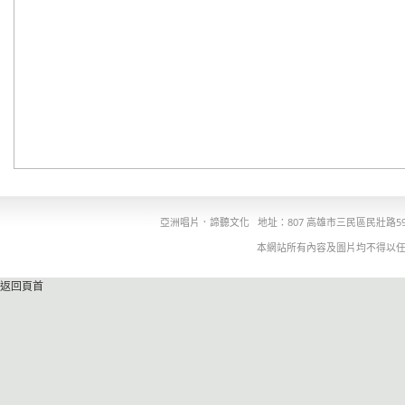
亞洲唱片．諦聽文化
地址：807 高雄市三民區民壯路5
本網站所有內容及圖片均不得以
返回頁首