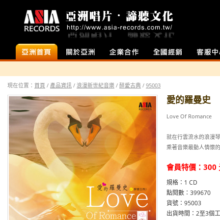
首頁
店面介紹
企業合作
全國經銷
客服中心
現在位置：
首頁
/
產品資訊
/
浪漫新世紀音樂
/
醉愛古典
/
95003
愛的羅曼史
Love Of Romance
就在行雲流水的浪漫
乘著音樂最動人情懷
會員特價：
300
規格：1 CD
點閱數：399670
貨號：95003
出貨時間：2至3個工