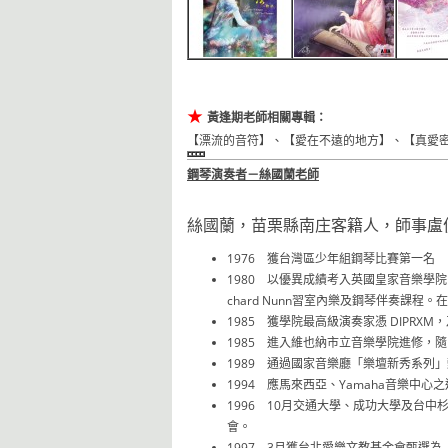
★
黃逢期老師相關專輯：
【漂流的音符】、【愛在不遠的地方】、【真愛
鋼琴演奏者－絲國蘭老師
絲國蘭，苗栗縣南庄客籍人，師事盧
1976 獲台灣區少年組鋼琴比賽第一名
1980 以優異成績考入英國皇家音樂學院，師隨John
chard Nunn習室內樂及鋼琴伴奏課程。在校
1985 獲學院最高級演奏家憑 DIPRX
1985 進入維也納市立音樂學院進修，隨系主
1989 通過國家音樂廳「樂壇新秀系列
1994 應馬來西亞、Yamaha音樂
1996 10月交通大學、成功大學及台
會。
1997 3月獲台北愛樂文教基金會甄選