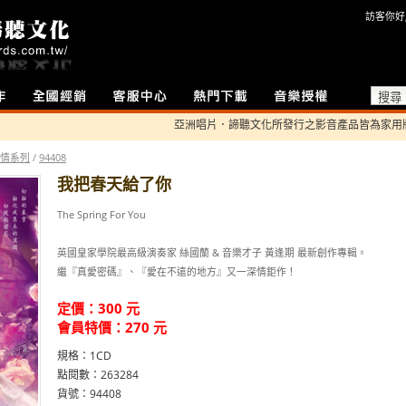
訪客你好
全國經銷
客服中心
熱門下載
音樂授權
亞洲唱片．諦聽文化所發行之影音產品皆為家用版，若
情系列
/
94408
我把春天給了你
The Spring For You
英國皇家學院最高級演奏家 絲國蘭 & 音樂才子 黃逢期 最新創作專輯。
繼『真愛密碼』、『愛在不遠的地方』又一深情鉅作！
定價：
300
元
會員特價：
270
元
規格：1CD
點閱數：263284
貨號：94408