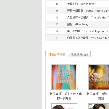
8
蜿蜒的河 Winds River
9
輕輕一個轉身 Turns Around Ligh
10
人生總有一次絕美 The Life Has The 
11
割捨 Give Away
12
第一次約會 The First Appointme
13
你問我花為什麼開 You Asked Me Wh
同類音樂推薦
推薦購買商品
【數位專輯】從未。放下過
【數位專輯】且聽
你—鋼琴篇
詩篇