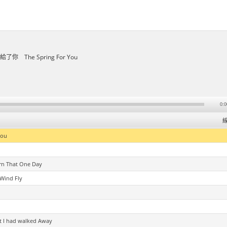
你 The Spring For You
0:0
ou
That One Day
ind Fly
 had walked Away