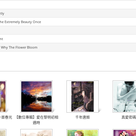
tly
Extremely Beauty Once
nt
y The Flower Bloom
一首春光
【數位專輯】愛在黎明初相
千年唐姬
真愛密碼
遇時