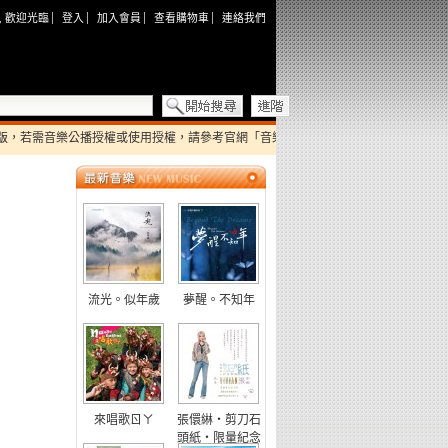
, 歡迎光臨
登入
加入會員
查看購物車
連絡我們
需音樂公播授權或使用授權，請參考官網「音樂授權」內容，並洽版權部申請，謝謝
最新專輯
流光。似年歲
夢醒。不知年
來唱歌ㄖㄚ
張儇綝・剪刀石
頭紙・限量紀念