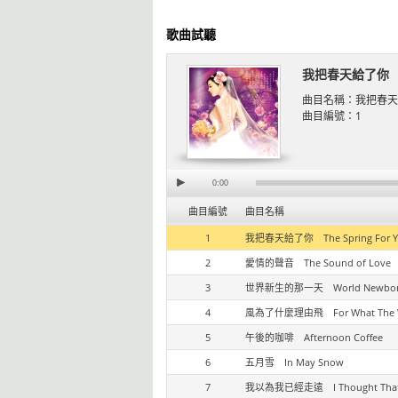
歌曲試聽
我把春天給了你
曲目名稱：
我把春天給了
曲目編號：
1
0:00
曲目編號
曲目名稱
1
我把春天給了你 The Spring For Y
2
愛情的聲音 The Sound of Love
3
世界新生的那一天 World Newborn 
4
風為了什麼理由飛 For What The W
5
午後的咖啡 Afternoon Coffee
6
五月雪 In May Snow
7
我以為我已經走遠 I Thought That I