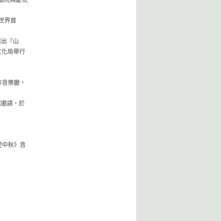
世界首
演出『山
文化局舉行
市音樂廳，
館邀請，於
愛中秋》音