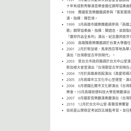
十年有成新秀聯演音樂會擔任鋼琴協奏曲
1998 應國家音樂廳邀請參與『客家風
演，指揮：陳哲鴻。
1999 3月高雄市國樂團邀請參與『高
歌』鋼琴協奏曲，指揮：關迺忠，並錄製
『蕭邦作品全系列』演出，紀念蕭邦逝世1
2000 高雄雅歌樂團邀請於台東大學擔
2001 2月於新加坡、馬來西亞等地為
演出『台灣歌從古早到現代』。
2003 受台北市政府邀請於台北中山堂
新加坡大會堂演出『台灣歌從古早到現在
2004 7月於高雄美術館演出《真愛密
2005 3月高雄市立文化中心至德堂，
2006 6月德國比爾市文化節演出《台
樂會。10月高雄術德科技大學音樂廳演出
2007 6月國家音樂廳演奏廳演出〈台
2010 12月於台北中山堂-客聲音樂
目前是山葉檢定考試四五級監考官。並任