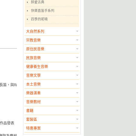
醉愛古典
快樂直笛手系列
四季的呢喃
大自然系列
宗教音樂
原住民音樂
民族音樂
健康養生音樂
音樂文學
本土音樂
習長笛，與Ri
樂器演奏
音樂教材
書籍
套裝區
樂作品發表
特惠專案
兩廳院為慶祝