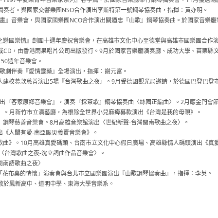
獨奏者。與國家交響樂團NSO合作演出李斯特第一號鋼琴協奏曲，指揮：黃亦明。
情畫』音樂會，與國家國樂團NCO合作演出關迺忠『山歌』鋼琴協奏曲。於國家音樂廳
雄之戀國樂情』創團十週年慶祝音樂會，在高雄市文化中心至德堂與高雄市國樂團合作
成CD，由香港雨果唱片公司出版發行。9月於國家音樂廳演奏廳、成功大學、苗栗縣
50週年音樂會。
任歌劇伴奏『愛情靈藥』全場演出，指揮：謝元富。
華人建校募款慈善演出5場『台灣歌曲之夜』。9月受德國觀光局邀請，於德國巴登巴登
演出『客家原鄉音樂會』，演奏『採茶歌』鋼琴協奏曲〈絲國正編曲〉。2月應金門會
』。月新竹市立演藝廳，為根除全世界小兒麻痺募款演出《台灣是我的母親》。
碼》鋼琴慈善音樂會。8月高雄音樂館演出〈世紀新聲-台灣閩南歌曲之夜〉。
演出《人間有愛-南亞賑災義賣音樂會》。
灣歌曲》。10月高雄真愛碼頭、台南市立文化中心假日廣場、高雄縣情人碼頭演出《真
〈台灣歌曲之夜-沈立詞曲作品音樂會〉。
灣閩南語歌曲之夜〉
饗宴「花布裏的情懷」演奏會與台北市立國樂團演出『山歌鋼琴協奏曲』，指揮：李英。
教於鳳新高中、道明中學、東海大學音樂系。