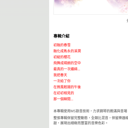
專輯介紹
初融的春雪
融化成雋永的溪澗
初綻的櫻花
飛舞成晴朗的空中
最真的一次纏綿…
我把春天
一次給了你
在微風輕揚的午後
在初初相見的
那一個瞬間…
本專輯使用MS錄音技術，力求鋼琴的飽滿與音
整張專輯保留完整動態，全類比混音，保留樂器
敲，展現出細緻而豐富的音樂色彩。