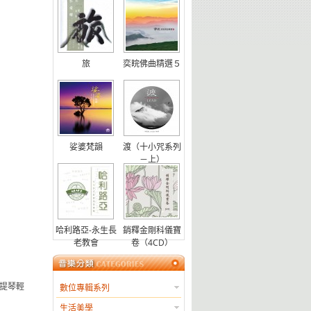
專輯
旅
奕睆佛曲精選５
娑婆梵韻
渡（十小咒系列
－上）
哈利路亞-永生長
銷釋金剛科儀寶
老教會
卷（4CD）
商品分類目錄
提琴輕
數位專輯系列
生活美學