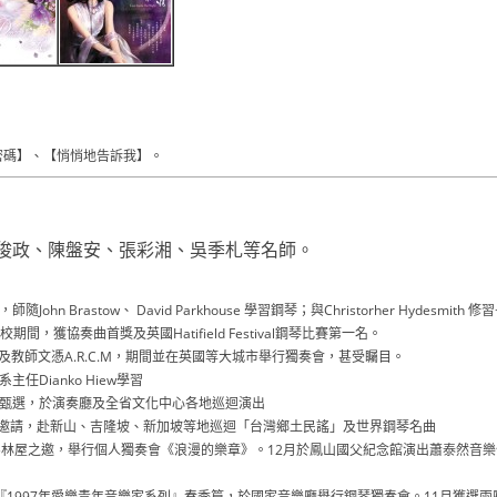
密碼】、【悄悄地告訴我】。
俊政、陳盤安、張彩湘、吳季札等名師。
 Brastow、 David Parkhouse 學習鋼琴；與Christorher Hydesmith 修
期間，獲協奏曲首獎及英國Hatifield Festival鋼琴比賽第一名。
M，及教師文憑A.R.C.M，期間並在英國等大城市舉行獨奏會，甚受矚目。
任Dianko Hiew學習
」甄選，於演奏廳及全省文化中心各地巡迴演出
中心之邀請，赴新山、吉隆坡、新加坡等地巡迴「台灣鄉土民謠」及世界鋼琴名曲
中杉林屋之邀，舉行個人獨奏會《浪漫的樂章》。12月於鳳山國父紀念館演出蕭泰然音
為『1997年愛樂青年音樂家系列』春季篇，於國家音樂廳舉行鋼琴獨奏會。11月獲選